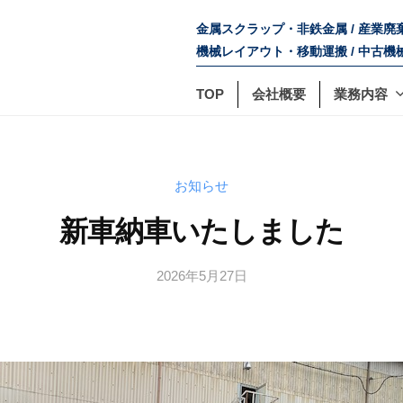
金属スクラップ・非鉄金属 / 産業
機械レイアウト・移動運搬 / 中古機
TOP
会社概要
業務内容
お知らせ
新車納車いたしました
2026年5月27日
b
y
s
e
k
i