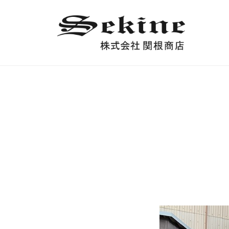
株
コ
式
ン
会
テ
社
ン
株
関
ツ
式
根
へ
会
商
ス
店
社
キ
関
ッ
根
プ
商
店