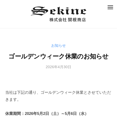
株
コ
式
メ
ン
ニ
会
ュ
テ
社
ー
ン
関
株
根
ツ
式
商
へ
会
店
ス
お知らせ
社
キ
ゴールデンウィーク休業のお知らせ
関
ッ
根
プ
2026年4月30日
b
商
y
店
s
e
当社は下記の通り、ゴールデンウィーク休業とさせていただ
k
i
きます。
n
e
休業期間：2026年5月2日（土）～5月6日（水）