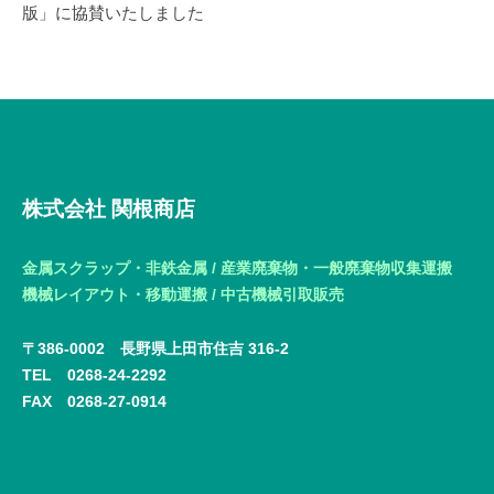
ー
版」に協賛いたしました
シ
ョ
ン
株式会社 関根商店
金属スクラップ・非鉄金属 / 産業廃棄物・一般廃棄物収集運搬
機械レイアウト・移動運搬 / 中古機械引取販売
〒386-0002 長野県上田市住吉 316-2
TEL 0268-24-2292
FAX
0268-27-0914