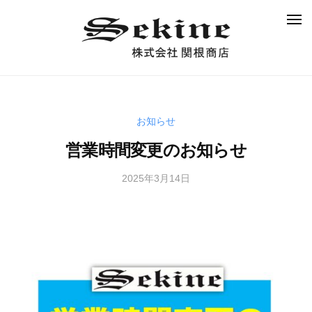
株
コ
式
メ
ン
ニ
会
ュ
テ
社
ー
ン
関
株
根
ツ
式
商
へ
会
店
ス
お知らせ
社
キ
営業時間変更のお知らせ
関
ッ
根
プ
2025年3月14日
b
商
y
店
s
e
k
i
n
e