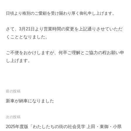
日頃より格別のご愛顧を受け賜わり厚く御礼申し上げます。
さて、3月21日より営業時間の変更を上記通りさせていただ
くこととなりました。
ご不便をおかけしますが、何卒ご理解とご協力の程お願い申
し上げます。
投
前の投稿
稿
新車が納車になりました
ナ
ビ
次の投稿
ゲ
2025年度版「わたしたちの街の社会見学 上田・東御・小県